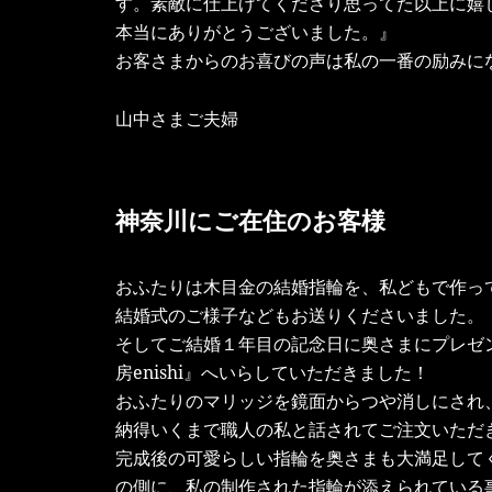
す。素敵に仕上げてくださり思ってた以上に嬉
本当にありがとうございました。』
お客さまからのお喜びの声は私の一番の励みに
山中さまご夫婦
神奈川にご在住のお客様
おふたりは木目金の結婚指輪を、私どもで作っ
結婚式のご様子などもお送りくださいました。
そしてご結婚１年目の記念日に奥さまにプレゼ
房enishi』へいらしていただきました！
おふたりのマリッジを鏡面からつや消しにされ
納得いくまで職人の私と話されてご注文いただ
完成後の可愛らしい指輪を奥さまも大満足して
の側に、私の制作された指輪が添えられている