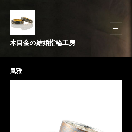
メニュ
木目金の結婚指輪工房
ーとウ
ィジェ
ット
風雅