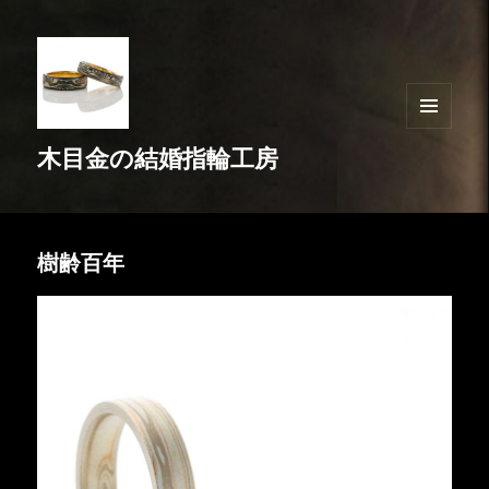
メニュ
木目金の結婚指輪工房
ーとウ
ィジェ
ット
樹齢百年