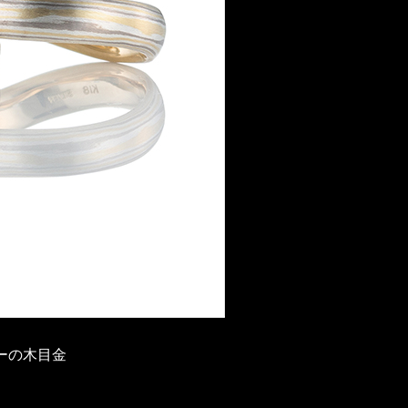
ーの木目金
】