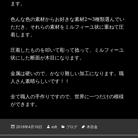
ます。
色んな色の素材からお好きな素材2〜3種類選んでい
ただき、それらの素材をミルフィーユ状に重ねて圧
着します。
圧着したものを叩いて彫って捻って、ミルフィーユ
状にした断面が木目になります。
金属は硬いので、かなり難しい加工になります。職
人さん素晴らしいです！！
全て職人の手作りですので、世界に一つだけの模様
ができます。
投
作
カ
タ
2018年4月16日
edt
ブログ
木目金
稿
成
テ
グ
日:
者
ゴ