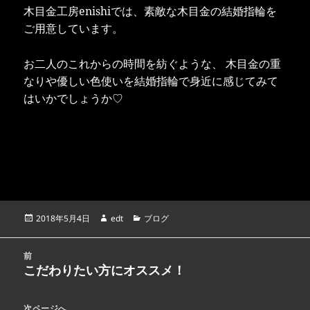
木目金工房enishiでは、素敵な木目金の結婚指輪を
ご用意しています。
お二人のこれからの時間を紡ぐような、 木目金の重
なりや優しい色使いを結婚指輪で身近に感じてみて
はいかでしょうか♡
投
作
カ
2018年5月4日
edt
ブログ
稿
成
テ
日:
者
ゴ
投
リ
前
稿
こだわりたい方にオススメ！
ー
前
ナ
の
ビ
投
次ページへ