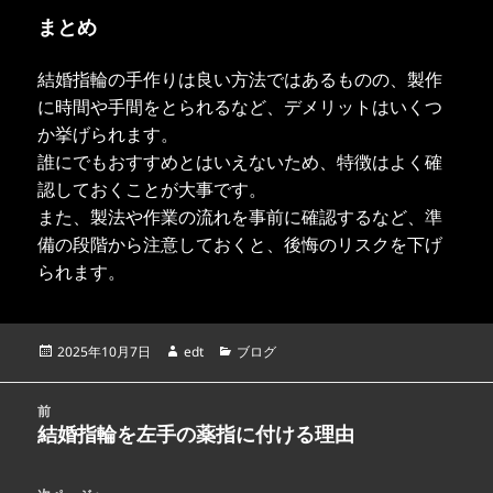
まとめ
結婚指輪の手作りは良い方法ではあるものの、製作
に時間や手間をとられるなど、デメリットはいくつ
か挙げられます。
誰にでもおすすめとはいえないため、特徴はよく確
認しておくことが大事です。
また、製法や作業の流れを事前に確認するなど、準
備の段階から注意しておくと、後悔のリスクを下げ
られます。
投
作
カ
2025年10月7日
edt
ブログ
稿
成
テ
日:
者
ゴ
投
リ
前
稿
結婚指輪を左手の薬指に付ける理由
ー
前
ナ
の
ビ
投